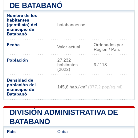
DE BATABANÓ
Nombre de los
habitantes
(gentilicio) del
batabanoense
municipio de
Batabanó
Fecha
Ordenados por
Valor actual
Región / País
Población
27 232
habitantes
6 / 118
(2022)
Densidad de
población del
145,6 hab./km²
(377,2 pop/sq mi)
municipio de
Batabanó
DIVISIÓN ADMINISTRATIVA DE
BATABANÓ
País
Cuba