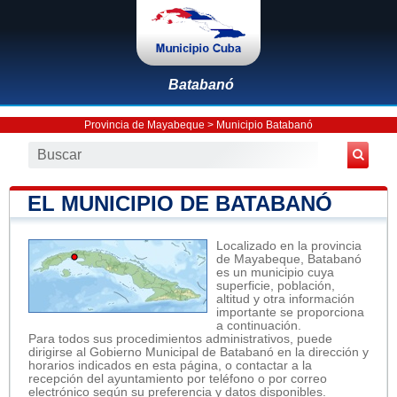
Batabanó
Provincia de Mayabeque
>
Municipio Batabanó
EL MUNICIPIO DE BATABANÓ
Localizado en la provincia
de Mayabeque, Batabanó
es un municipio cuya
superficie, población,
altitud y otra información
importante se proporciona
a continuación.
Para todos sus procedimientos administrativos, puede
dirigirse al Gobierno Municipal de Batabanó en la dirección y
horarios indicados en esta página, o contactar a la
recepción del ayuntamiento por teléfono o por correo
electrónico según su preferencia y datos disponibles.