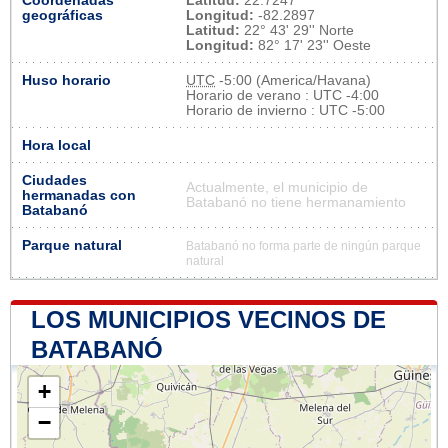
Coordenadas
Latitud:
22.7247
geográficas
Longitud:
-82.2897
Latitud:
22° 43' 29'' Norte
Longitud:
82° 17' 23'' Oeste
Huso horario
UTC
-5:00 (America/Havana)
Horario de verano : UTC -4:00
Horario de invierno : UTC -5:00
Hora local
Ciudades
Actualmente, el municipio de
hermanadas con
Batabanó no tiene hermanamiento
Batabanó
Parque natural
Batabanó no forma parte de ningún parque
natural
LOS MUNICIPIOS VECINOS DE
BATABANÓ
+
−