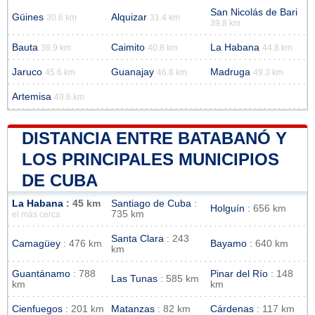
San Nicolás de Bari
Güines
Alquizar
30.6 km
31.4 km
39.8 km
Bauta
Caimito
La Habana
39.9 km
40.8 km
44.8 km
Jaruco
Guanajay
Madruga
45.6 km
46.8 km
49.3 km
Artemisa
49.6 km
DISTANCIA ENTRE BATABANÓ Y
LOS PRINCIPALES MUNICIPIOS
DE CUBA
La Habana
: 45 km
Santiago de Cuba
:
Holguín
: 656 km
735 km
el más cerca
Santa Clara
: 243
Camagüey
: 476 km
Bayamo
: 640 km
km
Guantánamo
: 788
Pinar del Río
: 148
Las Tunas
: 585 km
km
km
Cienfuegos
: 201 km
Matanzas
: 82 km
Cárdenas
: 117 km