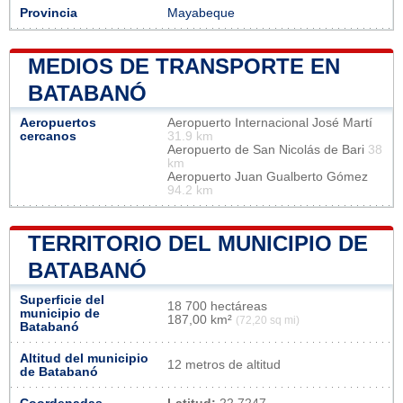
Provincia
Mayabeque
MEDIOS DE TRANSPORTE EN
BATABANÓ
Aeropuertos
Aeropuerto Internacional José Martí
cercanos
31.9 km
Aeropuerto de San Nicolás de Bari
38
km
Aeropuerto Juan Gualberto Gómez
94.2 km
TERRITORIO DEL MUNICIPIO DE
BATABANÓ
Superficie del
18 700 hectáreas
municipio de
187,00 km²
(72,20 sq mi)
Batabanó
Altitud del municipio
12 metros de altitud
de Batabanó