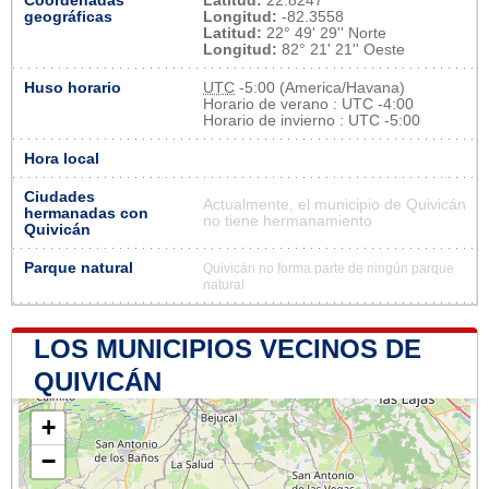
Coordenadas
Latitud:
22.8247
geográficas
Longitud:
-82.3558
Latitud:
22° 49' 29'' Norte
Longitud:
82° 21' 21'' Oeste
Huso horario
UTC
-5:00 (America/Havana)
Horario de verano : UTC -4:00
Horario de invierno : UTC -5:00
Hora local
Ciudades
Actualmente, el municipio de Quivicán
hermanadas con
no tiene hermanamiento
Quivicán
Parque natural
Quivicán no forma parte de ningún parque
natural
LOS MUNICIPIOS VECINOS DE
QUIVICÁN
+
−