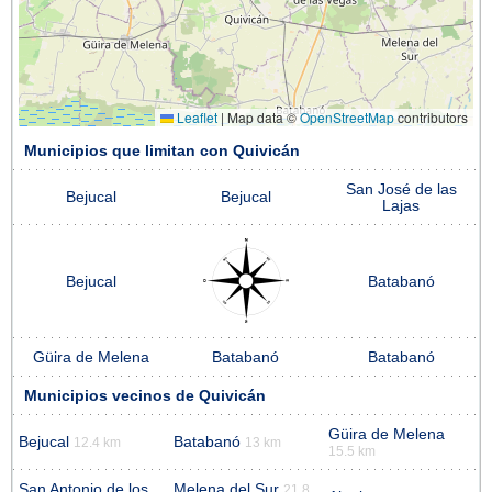
Leaflet
|
Map data ©
OpenStreetMap
contributors
Municipios que limitan con Quivicán
San José de las
Bejucal
Bejucal
Lajas
Bejucal
Batabanó
Güira de Melena
Batabanó
Batabanó
Municipios vecinos de Quivicán
Güira de Melena
Bejucal
Batabanó
12.4 km
13 km
15.5 km
San Antonio de los
Melena del Sur
21.8