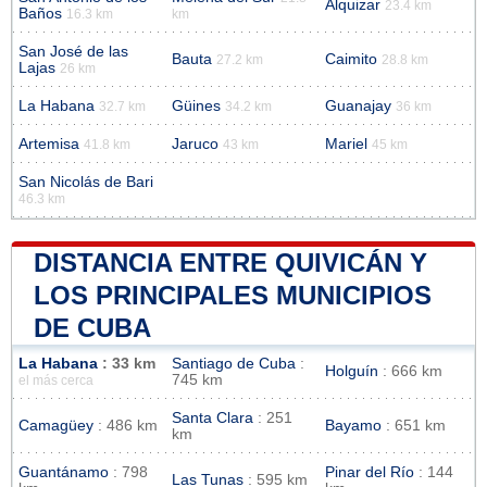
Alquizar
23.4 km
Baños
16.3 km
km
San José de las
Bauta
Caimito
27.2 km
28.8 km
Lajas
26 km
La Habana
Güines
Guanajay
32.7 km
34.2 km
36 km
Artemisa
Jaruco
Mariel
41.8 km
43 km
45 km
San Nicolás de Bari
46.3 km
DISTANCIA ENTRE QUIVICÁN Y
LOS PRINCIPALES MUNICIPIOS
DE CUBA
La Habana
: 33 km
Santiago de Cuba
:
Holguín
: 666 km
745 km
el más cerca
Santa Clara
: 251
Camagüey
: 486 km
Bayamo
: 651 km
km
Guantánamo
: 798
Pinar del Río
: 144
Las Tunas
: 595 km