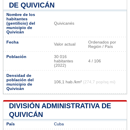
DE QUIVICÁN
Nombre de los
habitantes
(gentilicio) del
Quivicanés
municipio de
Quivicán
Fecha
Ordenados por
Valor actual
Región / País
Población
30 016
habitantes
4 / 106
(2022)
Densidad de
población del
106,1 hab./km²
(274,7 pop/sq mi)
municipio de
Quivicán
DIVISIÓN ADMINISTRATIVA DE
QUIVICÁN
País
Cuba