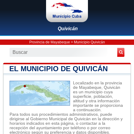
Quivicán
Provincia de Mayabeque
>
Municipio Quivicán
EL MUNICIPIO DE QUIVICÁN
Localizado en la provincia
de Mayabeque, Quivicán
es un municipio cuya
superficie, población,
altitud y otra información
importante se proporciona
a continuación.
Para todos sus procedimientos administrativos, puede
dirigirse al Gobierno Municipal de Quivicán en la dirección y
horarios indicados en esta página, o contactar a la
recepción del ayuntamiento por teléfono o por correo
electrónico según su preferencia y datos disponibles.