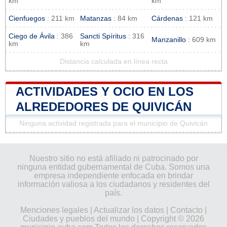
km
km
Cienfuegos
: 211 km
Matanzas
: 84 km
Cárdenas
: 121 km
Ciego de Ávila
: 386
Sancti Spíritus
: 316
Manzanillo
: 609 km
km
km
Distancia calculada en línea recta
ACTIVIDADES Y OCIO EN LOS
ALREDEDORES DE QUIVICÁN
Ninguna actividad registrada para el municipio de Quivicán
Nuestro sitio no está afiliado ni patrocinado por
ninguna entidad gubernamental de Cuba. Somos una
empresa independiente enfocada en brindar
información valiosa a los ciudadanos y residentes del
país.
Menciones legales
|
Actualizar los datos
|
Contacto
|
Ciudades y pueblos del mundo
| Copyright © 2026