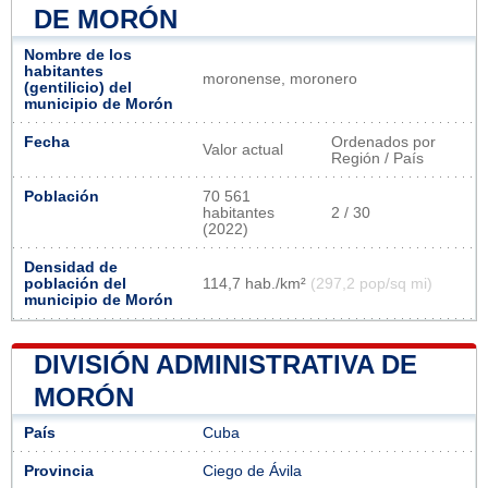
DE MORÓN
Nombre de los
habitantes
moronense, moronero
(gentilicio) del
municipio de Morón
Fecha
Ordenados por
Valor actual
Región / País
Población
70 561
habitantes
2 / 30
(2022)
Densidad de
población del
114,7 hab./km²
(297,2 pop/sq mi)
municipio de Morón
DIVISIÓN ADMINISTRATIVA DE
MORÓN
País
Cuba
Provincia
Ciego de Ávila