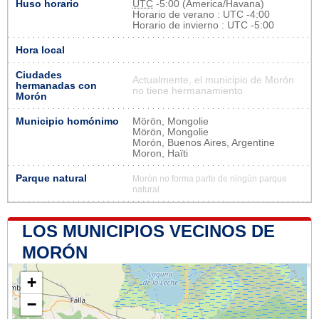
Huso horario
UTC
-5:00 (America/Havana)
Horario de verano : UTC -4:00
Horario de invierno : UTC -5:00
Hora local
Ciudades
Actualmente, el municipio de Morón
hermanadas con
no tiene hermanamiento
Morón
Municipio homónimo
Mörön, Mongolie
Mörön, Mongolie
Morón, Buenos Aires, Argentine
Moron, Haïti
Parque natural
Morón no forma parte de ningún parque
natural
LOS MUNICIPIOS VECINOS DE
MORÓN
+
−