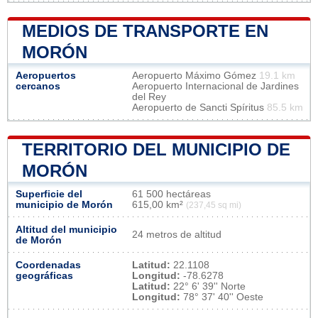
MEDIOS DE TRANSPORTE EN
MORÓN
Aeropuertos
Aeropuerto Máximo Gómez
19.1 km
cercanos
Aeropuerto Internacional de Jardines
del Rey
Aeropuerto de Sancti Spíritus
85.5 km
TERRITORIO DEL MUNICIPIO DE
MORÓN
Superficie del
61 500 hectáreas
municipio de Morón
615,00 km²
(237,45 sq mi)
Altitud del municipio
24 metros de altitud
de Morón
Coordenadas
Latitud:
22.1108
geográficas
Longitud:
-78.6278
Latitud:
22° 6' 39'' Norte
Longitud:
78° 37' 40'' Oeste