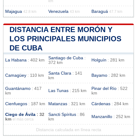
km
Majagua
Venezuela
Baraguá
42.8 km
43 km
47.7 km
DISTANCIA ENTRE MORÓN Y
LOS PRINCIPALES MUNICIPIOS
DE CUBA
Santiago de Cuba
:
La Habana
: 402 km
Holguín
: 281 km
372 km
Santa Clara
: 141
Camagüey
: 110 km
Bayamo
: 282 km
km
Guantánamo
: 417
Pinar del Río
: 522
Las Tunas
: 215 km
km
km
Cienfuegos
: 187 km
Matanzas
: 321 km
Cárdenas
: 284 km
Ciego de Ávila
: 32
Sancti Spíritus
: 86
Manzanillo
: 252 km
km
km
el más cerca
Distancia calculada en línea recta