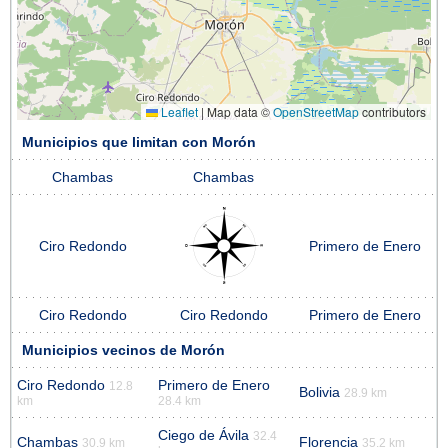
Leaflet
|
Map data ©
OpenStreetMap
contributors
Municipios que limitan con Morón
Chambas
Chambas
Ciro Redondo
Primero de Enero
Ciro Redondo
Ciro Redondo
Primero de Enero
Municipios vecinos de Morón
Ciro Redondo
Primero de Enero
12.8
Bolivia
28.9 km
km
28.4 km
Ciego de Ávila
32.4
Chambas
Florencia
30.9 km
35.2 km