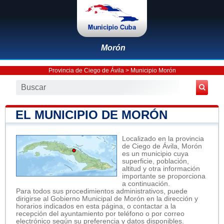
Morón
Provincia de Ciego de Ávila
>
Municipio Morón
EL MUNICIPIO DE MORÓN
Localizado en la provincia
de Ciego de Ávila, Morón
es un municipio cuya
superficie, población,
altitud y otra información
importante se proporciona
a continuación.
Para todos sus procedimientos administrativos, puede
dirigirse al Gobierno Municipal de Morón en la dirección y
horarios indicados en esta página, o contactar a la
recepción del ayuntamiento por teléfono o por correo
electrónico según su preferencia y datos disponibles.