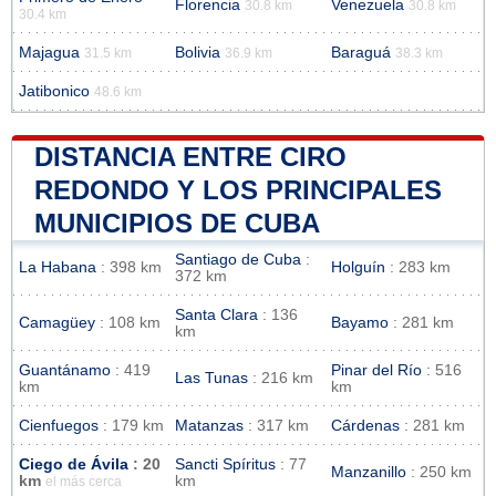
Florencia
Venezuela
30.8 km
30.8 km
30.4 km
Majagua
Bolivia
Baraguá
31.5 km
36.9 km
38.3 km
Jatibonico
48.6 km
DISTANCIA ENTRE CIRO
REDONDO Y LOS PRINCIPALES
MUNICIPIOS DE CUBA
Santiago de Cuba
:
La Habana
: 398 km
Holguín
: 283 km
372 km
Santa Clara
: 136
Camagüey
: 108 km
Bayamo
: 281 km
km
Guantánamo
: 419
Pinar del Río
: 516
Las Tunas
: 216 km
km
km
Cienfuegos
: 179 km
Matanzas
: 317 km
Cárdenas
: 281 km
Ciego de Ávila
: 20
Sancti Spíritus
: 77
Manzanillo
: 250 km
km
km
el más cerca