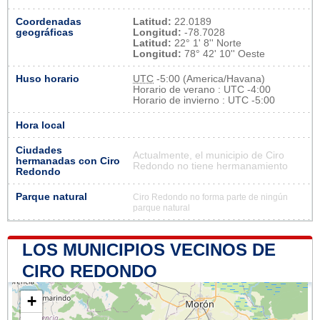
Coordenadas
Latitud:
22.0189
geográficas
Longitud:
-78.7028
Latitud:
22° 1' 8'' Norte
Longitud:
78° 42' 10'' Oeste
Huso horario
UTC
-5:00 (America/Havana)
Horario de verano : UTC -4:00
Horario de invierno : UTC -5:00
Hora local
Ciudades
Actualmente, el municipio de Ciro
hermanadas con Ciro
Redondo no tiene hermanamiento
Redondo
Parque natural
Ciro Redondo no forma parte de ningún
parque natural
LOS MUNICIPIOS VECINOS DE
CIRO REDONDO
+