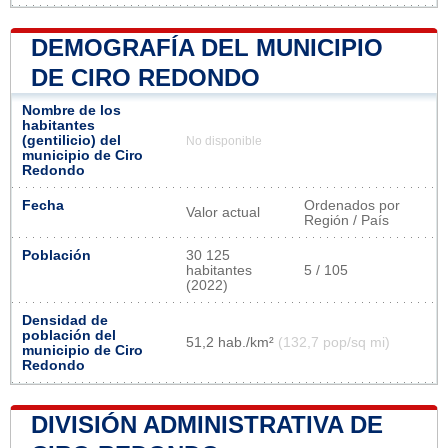
DEMOGRAFÍA DEL MUNICIPIO
DE CIRO REDONDO
Nombre de los
habitantes
(gentilicio) del
No disponible
municipio de Ciro
Redondo
Fecha
Ordenados por
Valor actual
Región / País
Población
30 125
habitantes
5 / 105
(2022)
Densidad de
población del
51,2 hab./km²
(132,7 pop/sq mi)
municipio de Ciro
Redondo
DIVISIÓN ADMINISTRATIVA DE