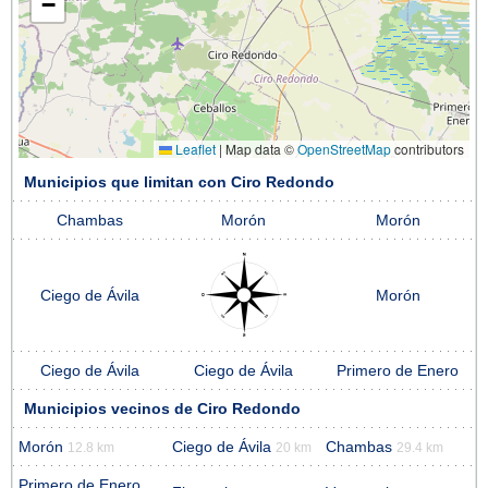
−
Leaflet
|
Map data ©
OpenStreetMap
contributors
Municipios que limitan con Ciro Redondo
Chambas
Morón
Morón
Ciego de Ávila
Morón
Ciego de Ávila
Ciego de Ávila
Primero de Enero
Municipios vecinos de Ciro Redondo
Morón
Ciego de Ávila
Chambas
12.8 km
20 km
29.4 km
Primero de Enero