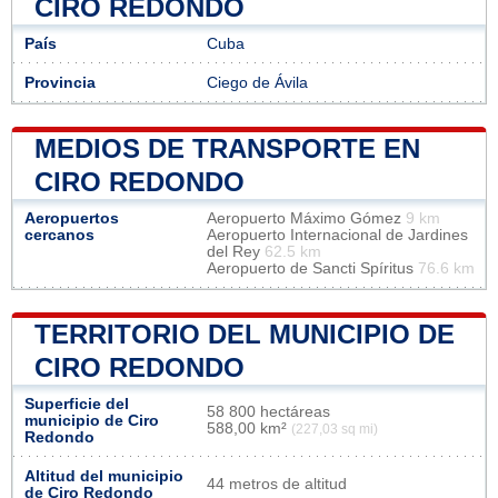
CIRO REDONDO
País
Cuba
Provincia
Ciego de Ávila
MEDIOS DE TRANSPORTE EN
CIRO REDONDO
Aeropuertos
Aeropuerto Máximo Gómez
9 km
cercanos
Aeropuerto Internacional de Jardines
del Rey
62.5 km
Aeropuerto de Sancti Spíritus
76.6 km
TERRITORIO DEL MUNICIPIO DE
CIRO REDONDO
Superficie del
58 800 hectáreas
municipio de Ciro
588,00 km²
(227,03 sq mi)
Redondo
Altitud del municipio
44 metros de altitud
de Ciro Redondo