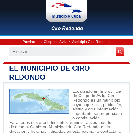
Ciro Redondo
Provincia de Ciego de Ávila
>
Municipio Ciro Redondo
EL MUNICIPIO DE CIRO
REDONDO
Localizado en la provincia
de Ciego de Ávila, Ciro
Redondo es un municipio
cuya superficie, población,
altitud y otra información
importante se proporciona
a continuación.
Para todos sus procedimientos administrativos, puede
dirigirse al Gobierno Municipal de Ciro Redondo en la
dirección y horarios indicados en esta página, o contactar a