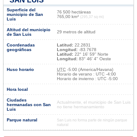
Superficie del
76 500 hectáreas
municipio de San
765,00 km²
(295,37 sq mi)
Luis
Altitud del municipio
29 metros de altitud
de San Luis
Coordenadas
Latitud:
22.2831
geográficas
Longitud:
-83.7678
Latitud:
22° 16' 59'' Norte
Longitud:
83° 46' 4'' Oeste
Huso horario
UTC
-5:00 (America/Havana)
Horario de verano : UTC -4:00
Horario de invierno : UTC -5:00
Hora local
Ciudades
Actualmente, el municipio de San Luis
hermanadas con San
no tiene hermanamiento
Luis
Parque natural
San Luis no forma parte de ningún parque
natural