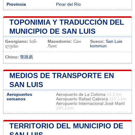
Provincia
Pinar del Río
TOPONIMIA Y TRADUCCIÓN DEL
MUNICIPIO DE SAN LUIS
Georgiano:
სან-
Macedonio:
Сан
Sueco:
San Luis
Луис
kommun
ლუისი
Chino:
聖路易
MEDIOS DE TRANSPORTE EN
SAN LUIS
Aeropuertos
Aeropuerto de La Coloma
14.2 km
cercanos
Aeropuerto Rafael Cabrera
113.1 km
Aeropuerto Internacional José Martí
160.2 km
TERRITORIO DEL MUNICIPIO DE
SAN LUIS