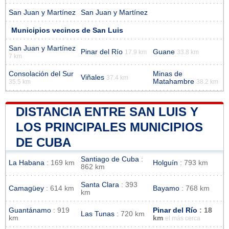
San Juan y Martínez
San Juan y Martínez
Municipios vecinos de San Luis
San Juan y Martínez
Pinar del Río
Guane
17.9 km
33.8 km
7 km
Consolación del Sur
Minas de
Viñales
37.4 km
Matahambre
35.5 km
38.2 km
DISTANCIA ENTRE SAN LUIS Y
LOS PRINCIPALES MUNICIPIOS
DE CUBA
Santiago de Cuba
:
La Habana
: 169 km
Holguín
: 793 km
862 km
Santa Clara
: 393
Camagüey
: 614 km
Bayamo
: 768 km
km
Guantánamo
: 919
Pinar del Río
: 18
Las Tunas
: 720 km
km
km
el más cerca