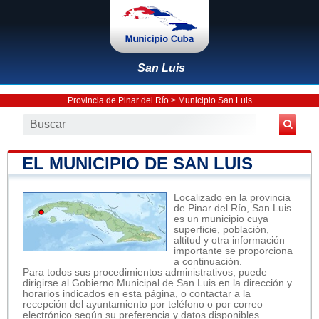
San Luis
Provincia de Pinar del Río
>
Municipio San Luis
EL MUNICIPIO DE SAN LUIS
Localizado en la provincia
de Pinar del Río, San Luis
es un municipio cuya
superficie, población,
altitud y otra información
importante se proporciona
a continuación.
Para todos sus procedimientos administrativos, puede
dirigirse al Gobierno Municipal de San Luis en la dirección y
horarios indicados en esta página, o contactar a la
recepción del ayuntamiento por teléfono o por correo
electrónico según su preferencia y datos disponibles.