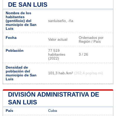
DE SAN LUIS
Nombre de los
habitantes
(gentilicio) del
sanluiseño, -ña
municipio de San
Luis
Fecha
Ordenados por
Valor actual
Región / País
Población
77 519
habitantes
3 / 26
(2022)
Densidad de
población del
101,3 hab./km²
(262,4 pop/sq mi)
municipio de San
Luis
DIVISIÓN ADMINISTRATIVA DE
SAN LUIS
País
Cuba