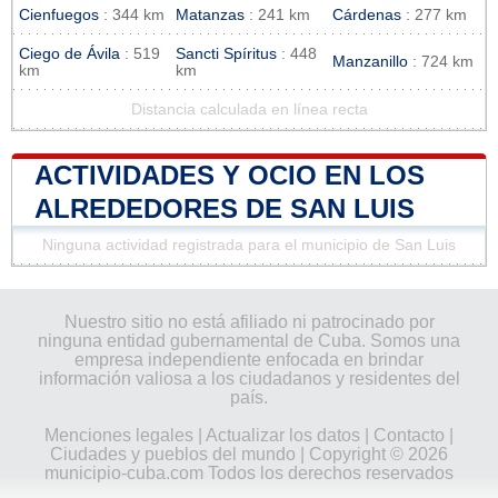
Cienfuegos
: 344 km
Matanzas
: 241 km
Cárdenas
: 277 km
Ciego de Ávila
: 519
Sancti Spíritus
: 448
Manzanillo
: 724 km
km
km
Distancia calculada en línea recta
ACTIVIDADES Y OCIO EN LOS
ALREDEDORES DE SAN LUIS
Ninguna actividad registrada para el municipio de San Luis
Nuestro sitio no está afiliado ni patrocinado por
ninguna entidad gubernamental de Cuba. Somos una
empresa independiente enfocada en brindar
información valiosa a los ciudadanos y residentes del
país.
Menciones legales
|
Actualizar los datos
|
Contacto
|
Ciudades y pueblos del mundo
| Copyright © 2026
municipio-cuba.com Todos los derechos reservados