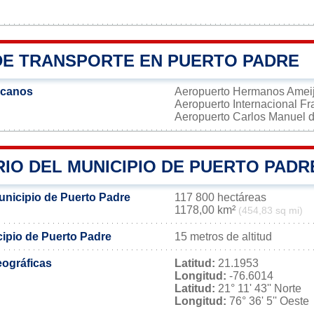
DE TRANSPORTE EN PUERTO PADRE
rcanos
Aeropuerto Hermanos Amei
Aeropuerto Internacional F
Aeropuerto Carlos Manuel
IO DEL MUNICIPIO DE PUERTO PADR
unicipio de Puerto Padre
117 800 hectáreas
1178,00 km²
(454,83 sq mi)
cipio de Puerto Padre
15 metros de altitud
ográficas
Latitud:
21.1953
Longitud:
-76.6014
Latitud:
21° 11' 43'' Norte
Longitud:
76° 36' 5'' Oeste