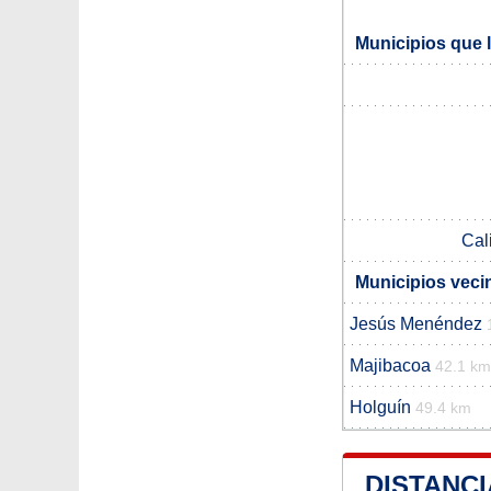
Municipios que 
Cal
Municipios veci
Jesús Menéndez
Majibacoa
42.1 km
Holguín
49.4 km
DISTANCI