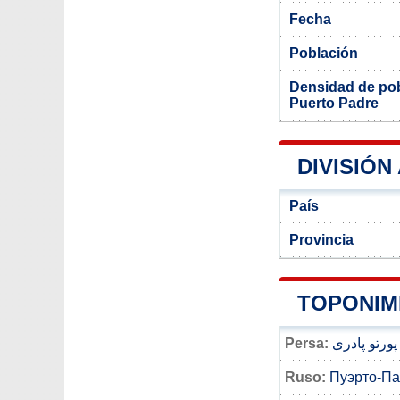
Fecha
Población
Densidad de pob
Puerto Padre
DIVISIÓN
País
Provincia
TOPONIM
Persa:
پورتو پادری
Ruso:
Пуэрто-П