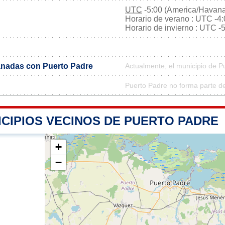
UTC
-5:00 (America/Havan
Horario de verano : UTC -4
Horario de invierno : UTC -
nadas con Puerto Padre
Actualmente, el municipio de 
Puerto Padre no forma parte d
ICIPIOS VECINOS DE PUERTO PADRE
+
−