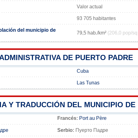
Valor actual
93 705 habitantes
lación del municipio de
79,5 hab./km²
(206,0 pop/sq
 ADMINISTRATIVA DE PUERTO PADRE
Cuba
Las Tunas
IA Y TRADUCCIÓN DEL MUNICIPIO DE
Francés:
Port au Père
адре
Serbio:
Пуерто Падре