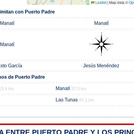
Leaflet
|
Map data ©
Op
limitan con Puerto Padre
Manatí
Manatí
Manatí
ixto García
Jesús Menéndez
nos de Puerto Padre
Manatí
13.4 km
37.3 km
Las Tunas
45.1 km
A ENTRE PUERTO PADRE Y LOS PRIN