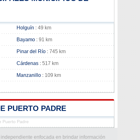
Holguín
: 49 km
Bayamo
: 91 km
Pinar del Río
: 745 km
Cárdenas
: 517 km
Manzanillo
: 109 km
DE PUERTO PADRE
de Puerto Padre
 independiente enfocada en brindar información