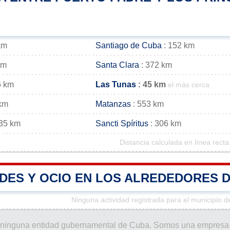
km
Santiago de Cuba
: 152 km
km
Santa Clara
: 372 km
6 km
Las Tunas
: 45 km
el más cerca
 km
Matanzas
: 553 km
35 km
Sancti Spíritus
: 306 km
Distancia calculada en línea recta
ADES Y OCIO EN LOS ALREDEDORES 
Ninguna actividad registrada para el municipio 
 por ninguna entidad gubernamental de Cuba. Somos una empresa