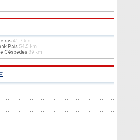
jeiras
41.7 km
rank País
54.5 km
 de Céspedes
89 km
E