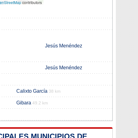
enStreetMap
contributors
Jesús Menéndez
Jesús Menéndez
Calixto García
38 km
Gibara
49.2 km
CIPALES MUNICIPIOS DE