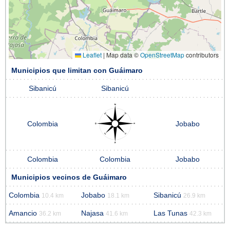
Leaflet
|
Map data ©
OpenStreetMap
contributors
Municipios que limitan con Guáimaro
Sibanicú
Sibanicú
Colombia
Jobabo
Colombia
Colombia
Jobabo
Municipios vecinos de Guáimaro
Colombia
Jobabo
Sibanicú
10.4 km
18.1 km
26.9 km
Amancio
Najasa
Las Tunas
36.2 km
41.6 km
42.3 km