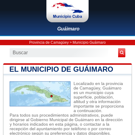
Guáimaro
Provincia de Camagüey
>
Municipio Guáimaro
EL MUNICIPIO DE GUÁIMARO
Localizado en la provincia
de Camagüey, Guáimaro
es un municipio cuya
superficie, población,
altitud y otra información
importante se proporciona
a continuación.
Para todos sus procedimientos administrativos, puede
dirigirse al Gobierno Municipal de Guáimaro en la dirección
y horarios indicados en esta página, o contactar a la
recepción del ayuntamiento por teléfono o por correo
electrónico según su preferencia y datos disponibles.