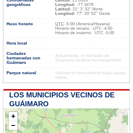
Coordenadas
Latitud:
21.0589
geográficas
Longitud:
-77.3478
Latitud:
21° 3' 32'' Norte
Longitud:
77° 20' 52'' Oeste
Huso horario
UTC
-5:00 (America/Havana)
Horario de verano : UTC -4:00
Horario de invierno : UTC -5:00
Hora local
Ciudades
Actualmente, el municipio de
hermanadas con
Guáimaro no tiene hermanamiento
Guáimaro
Parque natural
Guáimaro no forma parte de ningún parque
natural
LOS MUNICIPIOS VECINOS DE
GUÁIMARO
+
−