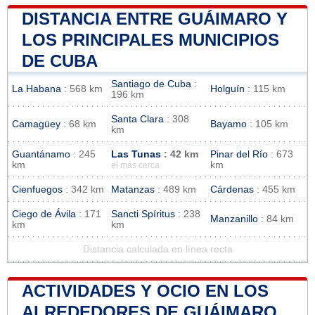
DISTANCIA ENTRE GUÁIMARO Y
LOS PRINCIPALES MUNICIPIOS
DE CUBA
Santiago de Cuba
:
La Habana
: 568 km
Holguín
: 115 km
196 km
Santa Clara
: 308
Camagüey
: 68 km
Bayamo
: 105 km
km
Guantánamo
: 245
Las Tunas
: 42 km
Pinar del Río
: 673
km
km
el más cerca
Cienfuegos
: 342 km
Matanzas
: 489 km
Cárdenas
: 455 km
Ciego de Ávila
: 171
Sancti Spíritus
: 238
Manzanillo
: 84 km
km
km
Distancia calculada en línea recta
ACTIVIDADES Y OCIO EN LOS
ALREDEDORES DE GUÁIMARO