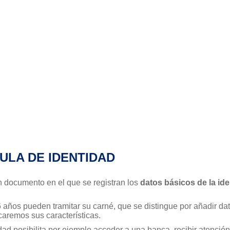
ULA DE IDENTIDAD
n documento en el que se registran los
datos básicos de la id
años pueden tramitar su carné, que se distingue por añadir dat
caremos sus características.
ad posibilita por ejemplo acceder a una banca, recibir atención 